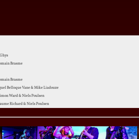
 Ghys
omain Brasme
omain Brasme
iguel Belloque Vane & Mike Liadouze
imon Ward & Niels Poulsen
laume Richard & Niels Poulsen