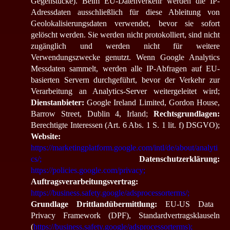
Gegenstücke). Beim EU-Datenverkehr werden die IP-
Adressdaten ausschließlich für diese Ableitung von
Geolokalisierungsdaten verwendet, bevor sie sofort
gelöscht werden. Sie werden nicht protokolliert, sind nicht
zugänglich und werden nicht für weitere
Verwendungszwecke genutzt. Wenn Google Analytics
Messdaten sammelt, werden alle IP-Abfragen auf EU-
basierten Servern durchgeführt, bevor der Verkehr zur
Verarbeitung an Analytics-Server weitergeleitet wird;
Dienstanbieter:
Google Ireland Limited, Gordon House,
Barrow Street, Dublin 4, Irland;
Rechtsgrundlagen:
Berechtigte Interessen (Art. 6 Abs. 1 S. 1 lit. f) DSGVO);
Website:
https://marketingplatform.google.com/intl/de/about/analyti
cs/;
Datenschutzerklärung:
https://policies.google.com/privacy;
Auftragsverarbeitungsvertrag:
https://business.safety.google/adsprocessorterms/;
Grundlage Drittlandübermittlung:
EU-US Data
Privacy Framework (DPF), Standardvertragsklauseln
(
https://business.safety.google/adsprocessorterms);